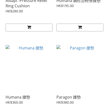
Aidapt -Pressure Relief
Humana 圓柱型輕便腰墊
Ring Cushion
HK$195.00
HK$280.00
Humana 腰墊
Paragon 腰墊
HK$360.00
HK$380.00