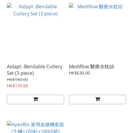
Aidapt -Bendable Cutlery
Mediflow 醫療水枕頭
Set (3 piece)
HK$630.00
HK$180.00
HK$170.00