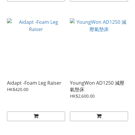
Aidapt -Foam Leg Raiser
YoungWon AD1250 減壓
氣墊床
HK$420.00
HK$2,600.00