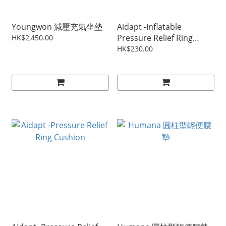
Youngwon 減壓充氣坐墊
Aidapt -Inflatable
Pressure Relief Ring
HK$2,450.00
Cushion - Blue
HK$230.00