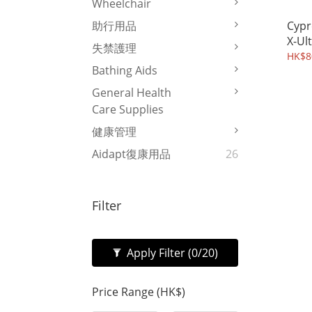
Wheelchair
Cyp
助行用品
X-Ul
失禁護理
HK$8
Bathing Aids
General Health
Care Supplies
健康管理
Aidapt復康用品
26
Filter
Apply Filter
(0/20)
Price Range (HK$)