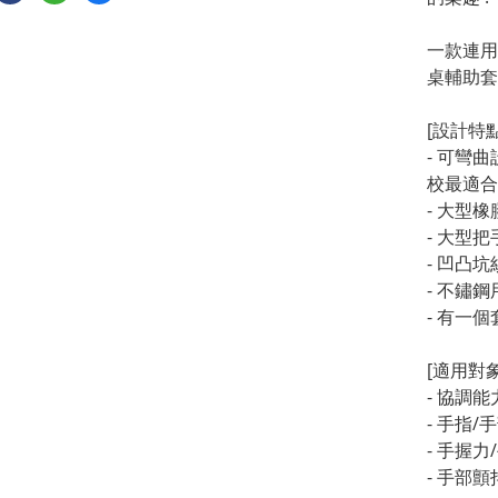
一款連用
桌輔助套
[設計特點
- 可彎
校最適合
- 大型
- 大型
- 凹凸
- 不鏽
- 有一
[適用對象
- 協調
- 手指
- 手握
- 手部