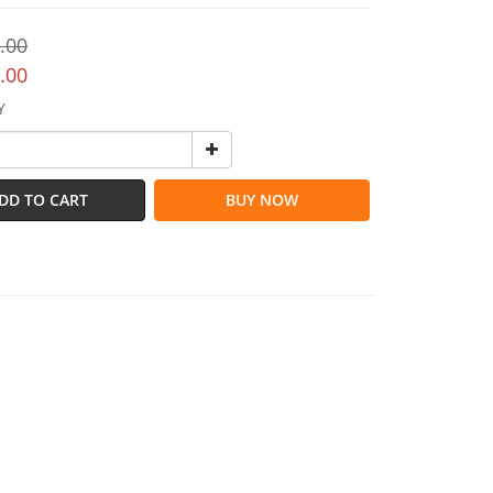
.00
.00
Y
DD TO CART
BUY NOW