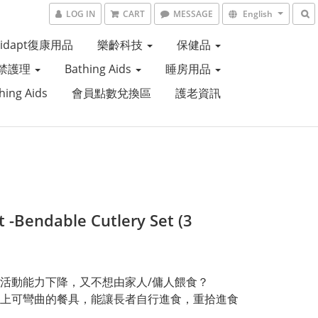
LOG IN
CART
MESSAGE
English
Aidapt復康用品
樂齡科技
保健品
禁護理
Bathing Aids
睡房用品
hing Aids
會員點數兌換區
護老資訊
t -Bendable Cutlery Set (3
活動能力下降，又不想由家人/傭人餵食？
上可彎曲的餐具，能讓長者自行進食，重拾進食