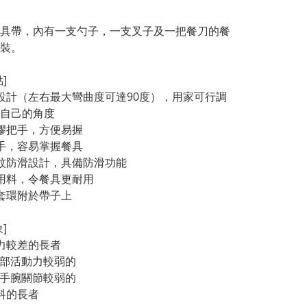
具帶，內有一支勺子，一支叉子及一把餐刀的餐
裝。
]
曲設計（左右最大彎曲度可達90度），用家可行調
自己的角度
橡膠把手，方便易握
把手，容易掌握餐具
坑紋防滑設計，具備防滑功能
鋼用料，令餐具更耐用
個套環附於帶子上
]
能力較差的長者
/手部活動力較弱的
力/手腕關節較弱的
顫抖的長者