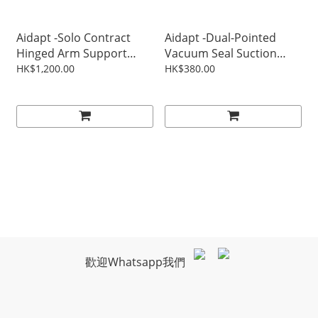
Aidapt -Solo Contract
Aidapt -Dual-Pointed
Hinged Arm Support
Vacuum Seal Suction
Only Without Leg
Safety Rail
HK$1,200.00
HK$380.00
(Aluminum)
歡迎Whatsapp我們