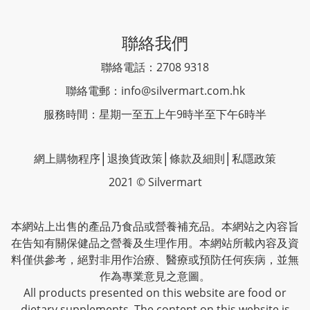
聯絡我們
聯絡電話：2708 9318
聯絡電郵：
info@silvermart.com.hk
服務時間：星期一至五上午9時半至下午6時半
網上購物程序
│
退換貨政策
│
條款及細則
│
私隱政策
2021 © Silvermart
本網站上出售的產品乃食品或營養補充品。本網站之內容旨
在告知有關保健品之營養及生理作用。本網站所載內容及資
料僅供參考，絕對非用作治療、醫療或預防任何疾病，並無
作為專業意見之意圖。
All products presented on this website are food or
dietary supplements. The content on this website is