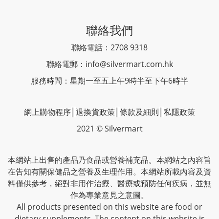
聯絡我們
聯絡電話：2708 9318
聯絡電郵：
info@silvermart.com.hk
服務時間：星期一至五上午9時半至下午6時半
網上購物程序
│
退換貨政策
│
條款及細則
│
私隱政策
2021 © Silvermart
本網站上出售的產品乃食品或營養補充品。本網站之內容旨
在告知有關保健品之營養及生理作用。本網站所載內容及資
料僅供參考，絕對非用作治療、醫療或預防任何疾病，並無
作為專業意見之意圖。
All products presented on this website are food or
dietary supplements. The content on this website is