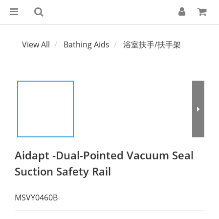
View All
Bathing Aids
浴室扶手/扶手架
Aidapt -Dual-Pointed Vacuum Seal
Suction Safety Rail
MSVY0460B