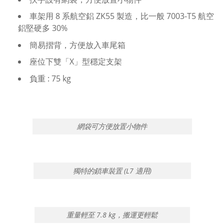
車架用 8 系航空鋁 ZK55 製造，比一般 7003-T5 航空
鋁堅硬多 30%
簡易摺背，方便放入車尾箱
座位下雙「X」型穩定支架
負重 : 75 kg
網袋可方便放置小物件
獨特的鎖車裝置 (L7 適用)
重量輕至 7.8 kg，搬運更輕鬆