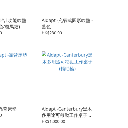
 -4合1功能軟墊
Aidapt -充氣式圓形軟墊 -
色/斑馬紋)
藍色
0
HK$230.00
 -靠背床墊
Aidapt -Canterbury黑木
多用途可移動工作桌子
0
(輔助輪)
HK$1,000.00