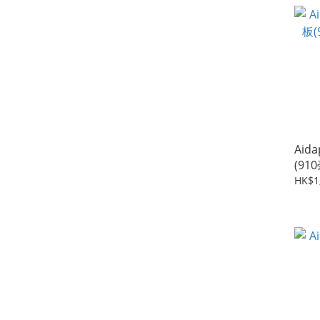
Aid
(91
HK$1