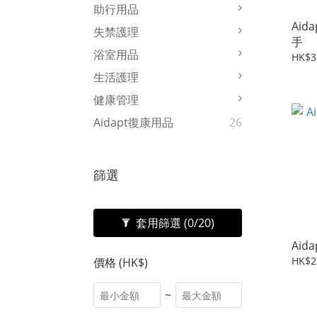
助行用品
Aid
失禁護理
手
浴室用品
HK$3
生活護理
健康管理
Aidapt復康用品
26
篩選
套用篩選
(0/20)
Aid
HK$2
價格 (HK$)
~