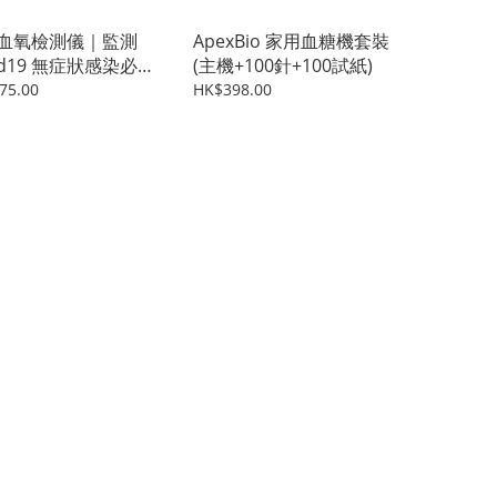
血氧檢測儀｜監測
ApexBio 家用血糖機套裝
id19 無症狀感染必備
(主機+100針+100試紙)
量現貨發售)
75.00
HK$398.00