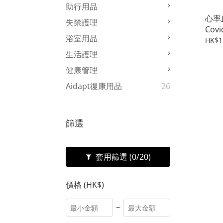
助行用品
心率
失禁護理
Cov
浴室用品
(少
HK$1
生活護理
健康管理
Aidapt復康用品
26
篩選
套用篩選
(0/20)
價格 (HK$)
~