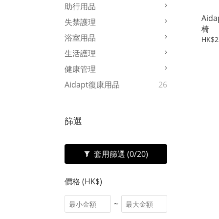
助行用品
Aid
失禁護理
椅
浴室用品
HK$2
生活護理
健康管理
Aidapt復康用品
26
篩選
套用篩選
(0/20)
價格 (HK$)
~