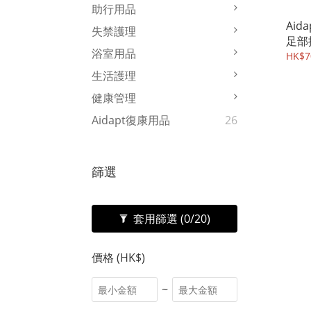
助行用品
Aid
失禁護理
足部
浴室用品
套裝
HK$7
生活護理
健康管理
Aidapt復康用品
26
篩選
套用篩選
(0/20)
價格 (HK$)
~