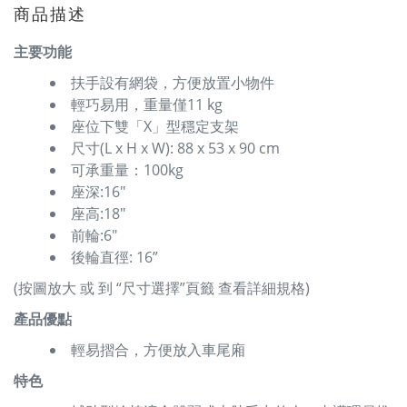
商品描述
主要功能
扶手設有網袋，方便放置小物件
輕巧易用，重量僅11 kg
座位下雙「X」型穩定支架
尺寸(L x H x W): 88 x 53 x 90 cm
可承重量：100kg
座深:16″
座高:18″
前輪:6″
後輪直徑: 16”
(按圖放大 或 到 “尺寸選擇”頁籤 查看詳細規格)
產品優點
輕易摺合，方便放入車尾廂
特色