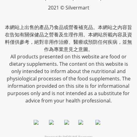
2021 © Silvermart
本網站上出售的產品乃食品或營養補充品。本網站之內容旨
在告知有關保健品之營養及生理作用。本網站所載內容及資
料僅供參考，絕對非用作治療、醫療或預防任何疾病，並無
作為專業意見之意圖。
All products presented on this website are food or
dietary supplements. The content on this website is
only intended to inform about the nutritional and
physiological processes of the food supplements. The
information provided on this site is for informational
purposes only and is not intended as a substitute for
advice from your health professional.
Powered By
SHOPLINE Payments