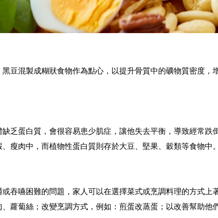
、黑豆混製成糊狀食物作為點心，以提升骨質中的礦物質密度，
體缺乏蛋白質，會很容易患少肌症，讓他失去平衡，導致經常跌
蝦、瘦肉中，而植物性蛋白質則存於大豆、堅果、穀類等食物中
嚼或吞嚥困難的問題，家人可以在選擇菜式或烹調料理的方式上
肉、蘿蔔絲；改變烹調方式，例如：煎蛋改蒸蛋；以改善幫助他