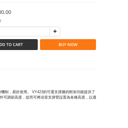
00.00
Y
DD TO CART
BUY NOW
下折疊機制，易於使用。 VY423的可選支撐腿的附加功能提供了
腿組件可調節高度，從而可將浴室支撐臂設置為各種高度，以適