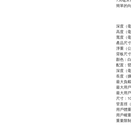
750毫
簡單的向
深度（毫
高度（毫
寬度（毫
產品尺寸（
淨重（公
背板尺寸（
顏色：
配置：
深度（毫
長度（擴
最大負載
最大用戶
最大用戶
尺寸：10
管直徑（
用戶體重
用戶權重
重量限制