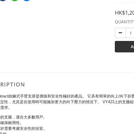
HK$1,2
QUANTIT
A
RIPTION
 Contract鉸鍊式手臂支撐是價值和安全性極好的產品。 它具有簡單的向上/向
定性，尤其是在使用時可能施加更大的向下壓力的情況下。 VY423上的支
數需求。
調的支腿，適合大多數用戶。
層確保耐用性。
用於需要考慮安全性的浴室。