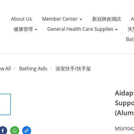
About Us
Member Center
新冠肺炎測試
健康管理
General Health Care Supplies
失
Bat
ew All
Bathing Aids
浴室扶手/扶手架
Aidap
Suppo
(Alum
MSVY04