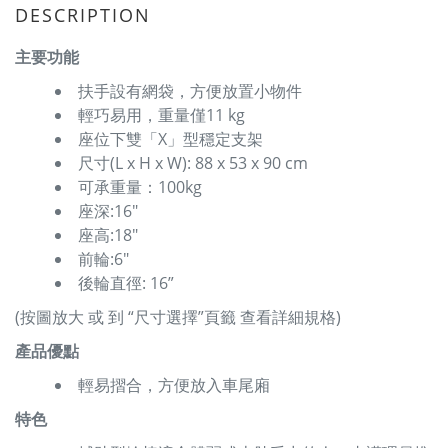
DESCRIPTION
主要功能
扶手設有網袋，方便放置小物件
輕巧易用，重量僅11 kg
座位下雙「X」型穩定支架
尺寸(L x H x W): 88 x 53 x 90 cm
可承重量：100kg
座深:16″
座高:18″
前輪:6″
後輪直徑: 16”
(按圖放大 或 到 “尺寸選擇”頁籤 查看詳細規格)
產品優點
輕易摺合，方便放入車尾廂
特色