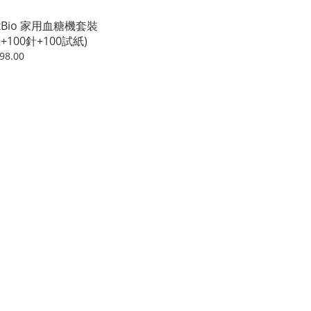
xBio 家用血糖機套裝
+100針+100試紙)
98.00