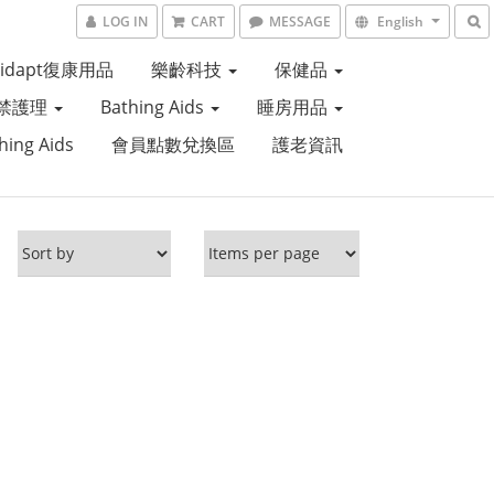
LOG IN
CART
MESSAGE
English
Aidapt復康用品
樂齡科技
保健品
禁護理
Bathing Aids
睡房用品
hing Aids
會員點數兌換區
護老資訊