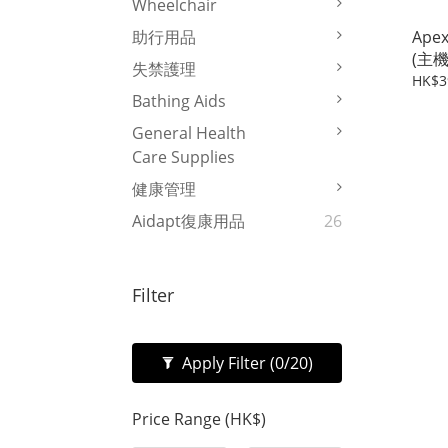
Wheelchair
Ape
助行用品
(主機
失禁護理
HK$3
Bathing Aids
General Health
Care Supplies
健康管理
Aidapt復康用品
26
Filter
Apply Filter
(0/20)
Price Range (HK$)