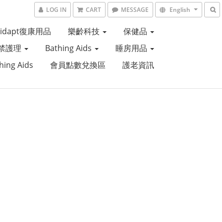
LOG IN
CART
MESSAGE
English
Aidapt復康用品
樂齡科技
保健品
禁護理
Bathing Aids
睡房用品
hing Aids
會員點數兌換區
護老資訊