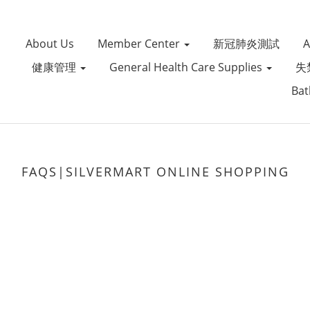
About Us
Member Center
新冠肺炎測試
健康管理
General Health Care Supplies
失
Bat
FAQS|SILVERMART ONLINE SHOPPING