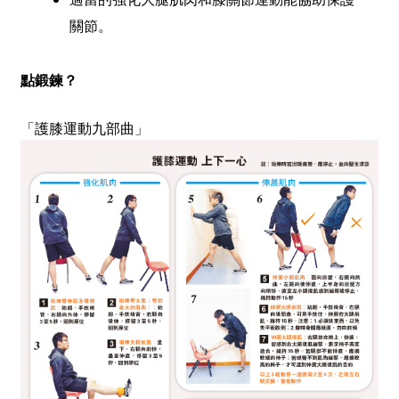
關節。
點鍛鍊？
「護膝運動九部曲」