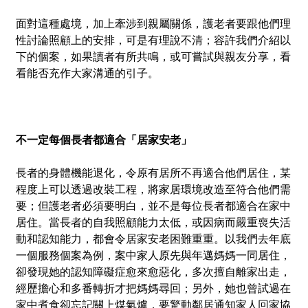
面對這種處境，加上牽涉到親屬關係，護老者要跟他們理
性討論照顧上的安排，可是有理說不清；容許我們介紹以
下的個案，如果讀者有所共鳴，或可嘗試與親友分享，看
看能否充作大家溝通的引子。
不一定每個長者都適合「居家安老」
長者的身體機能退化，令原有居所不再適合他們居住，某
程度上可以透過改裝工程，將家居環境改造至符合他們需
要；但護老者必須要明白，並不是每位長者都適合在家中
居住。當長者的自我照顧能力太低，或因病而嚴重喪失活
動和認知能力，都會令居家安老困難重重。以我們去年底
一個服務個案為例，案中家人原先與年邁媽媽一同居住，
卻發現她的認知障礙症愈來愈惡化，多次擅自離家出走，
經歷擔心和多番轉折才把媽媽尋回；另外，她也曾試過在
家中煮食卻忘記關上煤氣爐，要驚動鄰居通知家人回家協