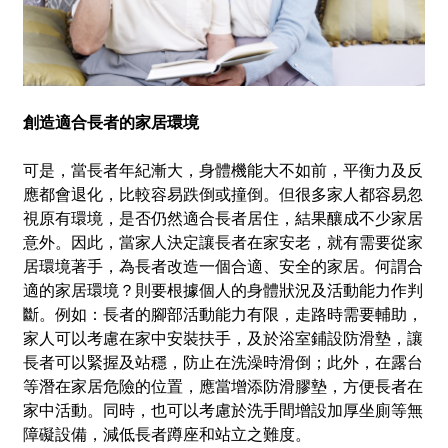
創造適合長者的家居環境
可是，當長者年紀漸大，身體機能大不如前，平衡力及反
應都會退化，比較容易跌倒或撞倒。但很多家人都容易忽
視原有環境，是否仍然適合長者居住，結果釀成不少家居
意外。因此，當家人決定讓長者在家安老，就有需要從家
居環境著手，為長者改造一個合適、安全的家居。何謂合
適的家居環境？則要根據個人的身體狀況及活動能力作判
斷。例如：長者的腳部活動能力有限，走路時需要輔助，
家人可以考慮在家中安裝扶手，及於浴室鋪設防滑墊，讓
長者可以緊握及站穩，防止在洗澡時滑倒；此外，在露台
等潛在家居危險的位置，應當增添防滑膠墊，方便長者在
家中活動。同時，也可以考慮於洗手間增設加厚坐廁等無
障礙設備，減低長者蹲座和站立之難度。