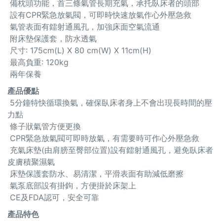
備枕頭功能，首三條氣管長期充氣，承托臥床者的頭部
設有CPR緊急放氣閥，可即時快速放氣作心外壓急救
氣管表面有鐳射通風孔，加強床面空氣流通
附床墊保護套，防水透氣
尺寸: 175cm(L) X 80 cm(W) X 11cm(H)
最高負重: 120kg
兩年保養
產品優點
5分鐘特快循環換氣，確保臥床者身上不會出現長時間的壓
力點
條子狀氣管方便更換
CPR緊急放氣閥可即時放氣，有需要時可作心外壓急救
充氣床墊(由肩膀至臀部位置)設有鐳射通風孔，避免臥床者
皮膚積聚濕氣
床墊保護套防水、易清潔，平滑表面有助減低磨擦
氣泵底部設有掛鉤，方便掛於床架上
CE及FDA認可，安全可靠
產品特色