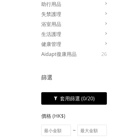
助行用品
失禁護理
浴室用品
生活護理
健康管理
Aidapt復康用品
26
篩選
套用篩選
(0/20)
價格 (HK$)
~