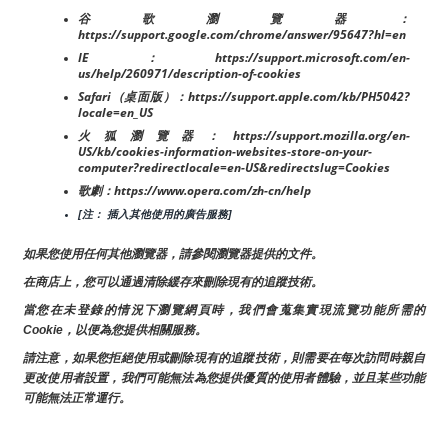
谷歌瀏覽器：
https://support.google.com/chrome/answer/95647?hl=en
IE：https://support.microsoft.com/en-
us/help/260971/description-of-cookies
Safari（桌面版）：https://support.apple.com/kb/PH5042?
locale=en_US
火狐瀏覽器：https://support.mozilla.org/en-
US/kb/cookies-information-websites-store-on-your-
computer?redirectlocale=en-US&redirectslug=Cookies
歌劇：https://www.opera.com/zh-cn/help
[注： 插入其他使用的廣告服務]
如果您使用任何其他瀏覽器，請參閱瀏覽器提供的文件。
在商店上，您可以通過清除緩存來刪除現有的追蹤技術。
當您在未登錄的情況下瀏覽網頁時，我們會蒐集實現流覽功能所需的
Cookie，以便為您提供相關服務。
請注意，如果您拒絕使用或刪除現有的追蹤技術，則需要在每次訪問時親自
更改使用者設置，我們可能無法為您提供優質的使用者體驗，並且某些功能
可能無法正常運行。