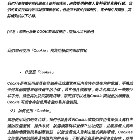
您提供的個人資料用於直接行銷
我們只會根據中華民國個人資料保護法，將
。我
們的直接行銷內容可能有幾種形式，包括但不限於行銷郵件、電子郵件和簡訊，其
詳情列於以下小節。
[注意：如果已啟動 COOKIE/追蹤技術，請插入以下部分]
我們如何使用「Cookie」和其他類似的追蹤技術
什麼是「Cookie」
Cookie是商店伺服器在登錄商店或瀏覽商店內容時存儲在您的電腦，手機或
任何其他智慧終端設備中的小檔，通常包含標識符，商店名稱以及一些數位
和字元。當您再次訪問該商店時，該商店可以通過Cookie識別您的瀏覽器。
Cookie 可能會存儲使用者偏好和其他資訊。
（2） 如何使用「Cookie」
當您使用我們的商店時，我們可能會通過Cookie或類似技術蒐集個人資料主
體的設備型號、操作系統、設備標識碼和登錄IP位址資訊，並緩存個人資料
主體的瀏覽資訊和點擊資訊，以便查看個人資料主體的網路環境。Cookies
允許我們在訪問商店時識別您的身份，不斷優化商店的使用者友好性，並根