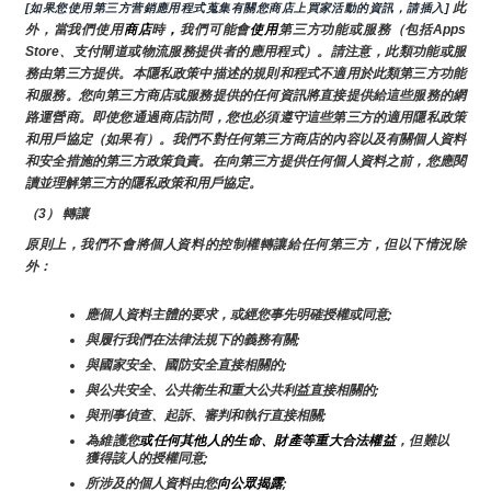
 此
[如果您使用第三方营銷應用程式蒐集有關您商店上買家活動的資訊，請插入]
外，當我們使用
商店
時
，
我們可能會
使用
第三方功能或服務（包括Apps 
Store、支付閘道或物流服務提供者的應用程式）。請注意，此類功能或服
務由第三方提供。本隱私政策中描述的規則和程式不適用於此類第三方功能
和服務。您向第三方商店或服務提供的任何資訊將直接提供給這些服務的網
路運營商。即使您通過商店訪問，您也必須遵守這些第三方的適用隱私政策
和用戶協定（如果有）。我們不對任何第三方商店的內容以及有關個人資料
和安全措施的第三方政策負責。在向第三方提供任何個人資料之前，您應閱
讀並理解第三方的隱私政策和用戶協定。
（3） 轉讓
原則上，我們不會將個人資料的控制權轉讓給任何第三方，但以下情況除
外：
應個人資料主體的要求，或經您事先明確授權或同意;
與履行我們在法律法規下的義務有關;
與國家安全、國防安全直接相關的;
與公共安全、公共衛生和重大公共利益直接相關的;
與刑事偵查、起訴、審判和執行直接相關;
為維護您
或任何其他人的生命、財產等重大合法權益
，但難以
獲得該人的授權同意;
所涉及的個人資料由您
向公眾揭露
;