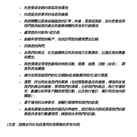
向您發送促銷內容或其他通信;
向您提供所要求的信息和服務;
與您聯繫以跟進或確認您的訂單，約會，退貨或退款，並向您發送與
我們提供給您的產品和服務相關的其他非行銷通信;
處理您的付款和/或交易;
創建和管理您的帳戶，包括訪問您的購買歷史記錄;
回復您的詢問;
在我們的商店、社交媒體商店和其他地方定製廣告，以滿足您的興趣
和歷史;
與您溝通並管理您參與的特殊活動、競賽、抽獎、活動（如有）、調
查和其他優惠;
操作並與您就我們的社交網路或[移動應用程式]進行溝通;
運營、評估和改進我們的業務（包括開發新產品和服務，增強和改進
我們的產品和服務，管理我們的溝通，分析我們的產品，執行市場研
究、數據分析和客戶關係管理計劃，以及執行會計、審計和其他內部
職能）;
遵守適用的法律要求、相關行業標準和我們的政策;
為避免重複並確保您的資訊的準確性，請定期在內部或通過我們的服
務提供者進行數據清理，鏈接或合併我們的記錄。
[注意：請務必列出包括適用於您業務的所有內容]