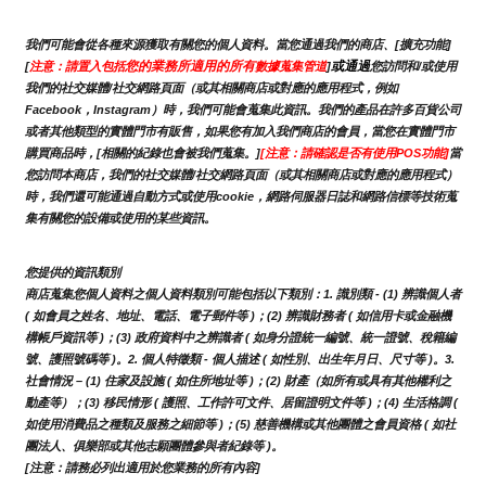
我們可能會從各種來源獲取有關您的個人資料。當您通過我們的商店、[擴充功能]
您的業務所適用的所有
或通過
[
注意：請置入包括
數據蒐集管道
]
您訪問和/或使用
我們的社交媒體/社交網路頁面（或其相關商店或對應的應用程式，例如
Facebook，Instagram）時，我們可能會蒐集此資訊。我們的產品在許多百貨公司
或者其他類型的實體門市有販售，如果您有加入我們商店的會員，當您在實體門市
購買商品時，[相關的紀錄也會被我們蒐集。]
[注意：請確認是否有使用POS功能]
當
您訪問本商店，我們的社交媒體/社交網路頁面（或其相關商店或對應的應用程式）
時，我們還可能通過自動方式或使用cookie，網路伺服器日誌和網路信標等技術蒐
集有關您的設備或使用的某些資訊。
您提供的資訊類別
商店蒐集您個人資料之個人資料類別可能包括以下類別：1. 識別類 - (1) 辨識個人者 
( 如會員之姓名、地址、電話、電子郵件等 )；(2) 辨識財務者 ( 如信用卡或金融機
構帳戶資訊等 )；(3) 政府資料中之辨識者 ( 如身分證統一編號、統一證號、稅籍編
號、護照號碼等 )。2. 個人特徵類 - 個人描述 ( 如性別、出生年月日、尺寸等 )。3.
社會情況 – (1) 住家及設施 ( 如住所地址等 )；(2) 財產（如所有或具有其他權利之
動產等）；(3) 移民情形 ( 護照、工作許可文件、居留證明文件等 )；(4) 生活格調 ( 
如使用消費品之種類及服務之細節等 )；(5) 慈善機構或其他團體之會員資格 ( 如社
團法人、俱樂部或其他志願團體參與者紀錄等 )。
[注意：請務必列出適用於您業務的所有內容]