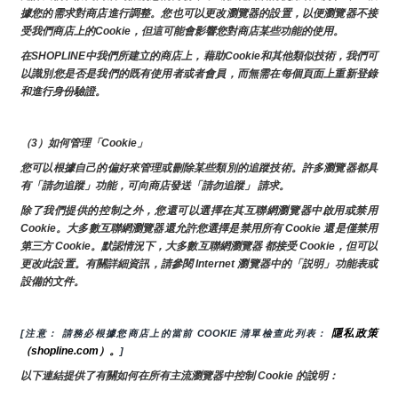
據您的需求對商店進行調整。您也可以更改瀏覽器的設置，以便瀏覽器不接
受我們商店上的Cookie，但這可能會影響您對商店某些功能的使用。
在SHOPLINE中我們所建立的商店上，藉助Cookie和其他類似技術，我們可
以識別您是否是我們的既有使用者或者會員，而無需在每個頁面上重新登錄
和進行身份驗證。
（3）如何管理「Cookie」
您可以根據自己的偏好來管理或刪除某些類別的追蹤技術。許多瀏覽器都具
有「請勿追蹤」功能，可向商店發送「請勿追蹤」 請求。
除了我們提供的控制之外，您還可以選擇在其互聯網瀏覽器中啟用或禁用
Cookie。大多數互聯網瀏覽器還允許您選擇是禁用所有 Cookie 還是僅禁用
第三方 Cookie。默認情況下，大多數互聯網瀏覽器 都接受 Cookie，但可以
更改此設置。有關詳細資訊，請參閱 Internet 瀏覽器中的「説明」功能表或
設備的文件。
隱私政策
[注意： 請務必根據您商店上的當前 COOKIE 清單檢查此列表： 
（shopline.com）。
]
以下連結提供了有關如何在所有主流瀏覽器中控制 Cookie 的說明：