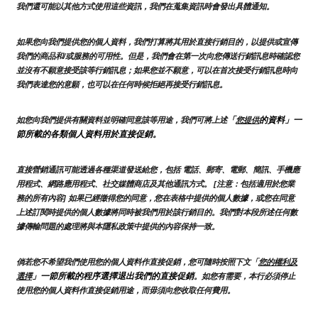
我們還可能以其他方式使用這些資訊，我們在蒐集資訊時會發出具體通知。
如果您向我們提供您的個人資料，我們打算將其用於直接行銷目的，以提供或宣傳
我們的商品和/或服務的可用性。但是，我們會在第一次向您傳送行銷訊息時確認您
並沒有不願意接受該等行銷訊息；如果您並不願意，可以在首次接受行銷訊息時向
我們表達您的意願，也可以在任何時候拒絕再接受行銷訊息。
「
的資料」一
如您向我們提供有關資料並明確同意該等用途，我們可將上述
您提供
節所載的各類個人資料用於直接促銷。
直接營銷通訊可能透過各種渠道發送給您，包括 電話、郵寄、電郵、簡訊、手機應
用程式、網路應用程式、社交媒體商店及其他通訊方式。 [注意：包括適用於您業
務的所有內容] 如果已經徵得您的同意，您在表格中提供的個人數據，或您在同意
上述訂閱時提供的個人數據將同時被我們用於該行銷目的。我們對本段所述任何數
據傳輸問題的處理將與本隱私政策中提供的內容保持一致。
倘若您不希望我們使用您的個人資料作直接促銷，您可隨時按照下文「
您的權利及
」一節所載的程序選擇退出我們的直接促銷
選擇
。如您有需要，本行必須停止
使用您的個人資料作直接促銷用途，而毋須向您收取任何費用。