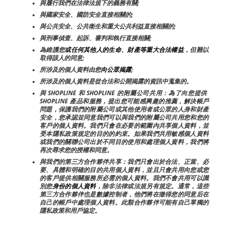
與履行我們在法律法規下的義務有關;
與國家安全、國防安全直接相關的;
與公共安全、公共衛生和重大公共利益直接相關的;
與刑事偵查、起訴、審判和執行直接相關;
為維護您
或任何其他人的生命、財產等重大合法權益
，但難以
取得該人的同意;
所涉及的個人資料由您
向公眾揭露
;
所涉及的個人資料是從合法和公開揭露的資訊中蒐集的。
與 SHOPLINE 和 SHOPLINE 的附屬公司共用：為了向您提供 
SHOPLINE 產品和服務，提出您可能感興趣的推薦，解決帳戶
問題，保護我們的附屬公司或其他使用者或公眾的人身和財產
安全，您承認並同意我們可以與我們的附屬公司共用您和您的
客戶的個人資料。我們只會在必要的範圍內共享個人資料，並
受本隱私政策規定的目的的約束。如果我們共用敏感個人資料
或我們的關聯公司出於不同目的使用和處理個人資料，我們將
再次尋求您的授權和同意。
與我們的第三方合作夥伴共享：我們只會出於合法、正當、必
要、具體和明確的目的共用個人資料，並且只會共用向您或您
的客戶提供相關服務所必需的個人資料。我們不會共用可以識
別您
身份的個人資料
，除非法律或法規另有規定。通常，這些
第三方合作夥伴也是數據控制者，他們將在徵得您的同意后在
自己的帳戶中處理個人資料。此類合作夥伴可能有自己單獨的
隱私政策和用戶協定。