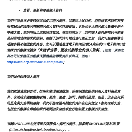
查看、更新和修改個人資料
我們可能會在必要時保留和使用您的資訊，以實現上述目的。您有權要求訪問和接
收有關我們維護的有關您的個人資料的詳細資訊，更新和更正您的個人數據中的不
準確之處，並酌情阻止或刪除該資訊。在某些情況下，訪問個人資料的權利可能會
受到當地法律要求的限制。在授予訪問許可權或進行更正之前，我們可能會採取合
理的步驟來驗證您的身份。您可以通過發送電子郵件至{插入商店的CS電子郵件][注
來請求查看，更改或刪除您的個人資料
意我們的數據保護官「
。
 [注意：添加您
所在司法管轄區的數據保護機構的聯繫資訊或商店。例如：
https://ico.org.uk/make-a-complaint/
]
我們如何保護個人資料
我們維護適當的管理，技術和物理保護措施，旨在保護您提供的個人資料免受意
外，非法或未經授權的破壞，丟失，更改，訪問，揭露或使用。但是，沒有任何系
統是完美安全零疑慮的，我們不能保證有關您的資訊在任何情況下都將保持安全，
包括您的數據在傳輸給我們期間的安全性或您行動裝置上數據的安全性。
隱私政策 
有關SHOPLINE如何保留和保護個人資料的資訊，請參閱 
SHOPLINE
（https://shopline.tw/about/privacy）。 